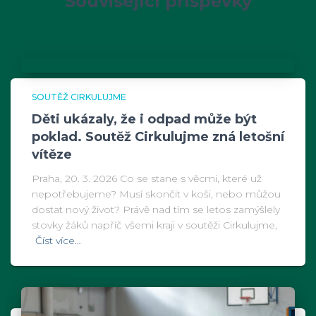
Související příspěvky
SOUTĚŽ CIRKULUJME
Děti ukázaly, že i odpad může být
poklad. Soutěž Cirkulujme zná letošní
vítěze
Praha, 20. 3. 2026 Co se stane s věcmi, které už
nepotřebujeme? Musí skončit v koši, nebo můžou
dostat nový život? Právě nad tím se letos zamýšlely
stovky žáků napříč všemi kraji v soutěži Cirkulujme,
Číst více…