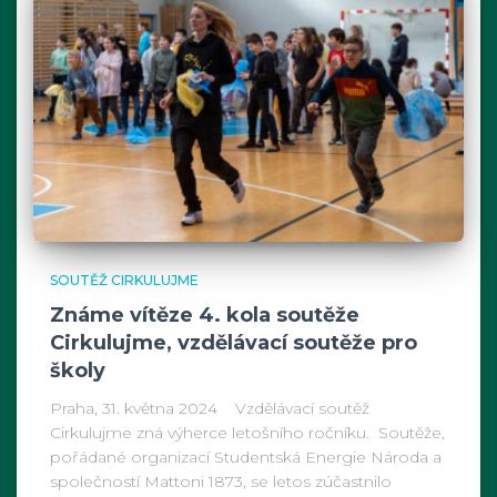
SOUTĚŽ CIRKULUJME
Známe vítěze 4. kola soutěže
Cirkulujme, vzdělávací soutěže pro
školy
Praha, 31. května 2024 Vzdělávací soutěž
Cirkulujme zná výherce letošního ročníku. Soutěže,
pořádané organizací Studentská Energie Národa a
společností Mattoni 1873, se letos zúčastnilo