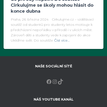
Cirkulujme se školy mohou hlásit do
konce dubna
Praha, 26. března 2024 Cirkulujme.cz – vzdělávací
soutěž od studentů pro studenty letos motivuje k
předcházení nepořádku v přírodě i v ulicích měst.
Zároveň děti a studenty vede k zapojení do akce
Ukliďme svět. Do soutěže
Číst více…
NAŠE SOCIÁLNÍ SÍTĚ
FACEBOOK
INSTAGRAM
TIKTOK
NÁŠ YOUTUBE KANÁL