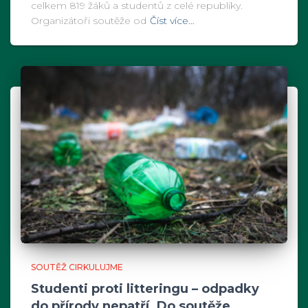
celkem 819 žáků a studentů z celé republiky.
Organizátoři soutěže od
Číst více…
SOUTĚŽ CIRKULUJME
Studenti proti litteringu – odpadky
do přírody nepatří. Do soutěže