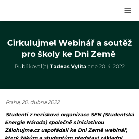
P
Ř
E
P
N
Cirkulujme! Webinář a soutěž
O
U
pro školy ke Dni Země
T
N
Publikoval(a)
Tadeas Vylita
dne
20. 4. 2022
A
V
I
G
A
C
Praha, 20. dubna 2022
I
Studenti z neziskové organizace SEN (Studentská
Energie Národa) společně s iniciativou
Zálohujme.cz uspořádali ke Dni Země webinář,
který žákům a studentům představí základní