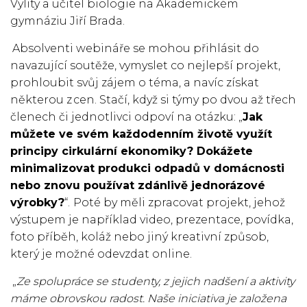
Vylity a učitel biologie na Akademickém
gymnáziu Jiří Brada.
Absolventi webináře se mohou přihlásit do
navazující soutěže, vymyslet co nejlepší projekt,
prohloubit svůj zájem o téma, a navíc získat
některou z cen. Stačí, když si týmy po dvou až třech
členech či jednotlivci odpoví na otázku: „
Jak
můžete ve svém každodenním životě využít
principy cirkulární ekonomiky? Dokážete
minimalizovat produkci odpadů v domácnosti
nebo znovu používat zdánlivě jednorázové
výrobky?
“.
Poté by měli zpracovat projekt, jehož
výstupem je například video, prezentace, povídka,
foto příběh, koláž nebo jiný kreativní způsob,
který je možné odevzdat online.
„
Ze spolupráce se studenty, z jejich nadšení a aktivity
máme obrovskou radost. Naše iniciativa je založena