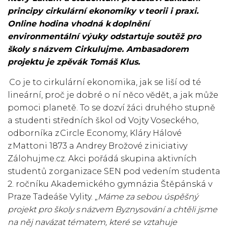
principy cirkulární ekonomiky v teorii i praxi.
Online hodina vhodná k doplnění
environmentální výuky odstartuje soutěž pro
školy s názvem Cirkulujme. Ambasadorem
projektu je zpěvák Tomáš Klus.
Co je to cirkulární ekonomika, jak se liší od té
lineární, proč je dobré o ní něco vědět, a jak může
pomoci planetě. To se dozví žáci druhého stupně
a studenti středních škol od Vojty Voseckého,
odborníka z Circle Economy, Kláry Hálové
z Mattoni 1873 a Andrey Brožové z iniciativy
Zálohujme.cz. Akci pořádá skupina aktivních
studentů z organizace SEN pod vedením studenta
2. ročníku Akademického gymnázia Štěpánská v
Praze Tadeáše Vylity. „
Máme za sebou úspěšný
projekt pro školy s názvem Byznysování a chtěli jsme
na něj navázat tématem, které se vztahuje