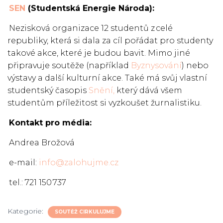
SEN
(Studentská Energie Národa):
Nezisková organizace 12 studentů z celé
republiky, která si dala za cíl pořádat pro studenty
takové akce, které je budou bavit. Mimo jiné
připravuje soutěže (například
Byznysování
) nebo
výstavy a další kulturní akce. Také má svůj vlastní
studentský časopis
Snění,
který dává všem
studentům příležitost si vyzkoušet žurnalistiku.
Kontakt pro média:
Andrea Brožová
e-mail:
info@zalohujme.cz
tel.: 721 150 737
Kategorie:
SOUTĚŽ CIRKULUJME