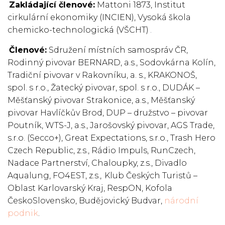
Zakládající členové:
Mattoni 1873, Institut
cirkulární ekonomiky (INCIEN), Vysoká škola
chemicko-technologická (VŠCHT)
.
Členové:
Sdružení místních samospráv ČR,
Rodinný pivovar BERNARD, a.s., Sodovkárna Kolín,
Tradiční pivovar v Rakovníku, a. s., KRAKONOŠ,
spol. s r.o., Žatecký pivovar, spol. s r.o., DUDÁK –
Měšťanský pivovar Strakonice, a.s., Měšťanský
pivovar Havlíčkův Brod, DUP – družstvo – pivovar
Poutník, WTS-J, a.s., Jarošovský pivovar, AGS Trade,
s.r.o. (Secco+), Great Expectations, s.r.o., Trash Hero
Czech Republic, z.s., Rádio Impuls, RunCzech,
Nadace Partnerství, Chaloupky, z.s., Divadlo
Aqualung, FO4EST, z.s., Klub Českých Turistů –
Oblast Karlovarský Kraj, RespON, Kofola
ČeskoSlovensko, Budějovický Budvar,
národní
podnik
.