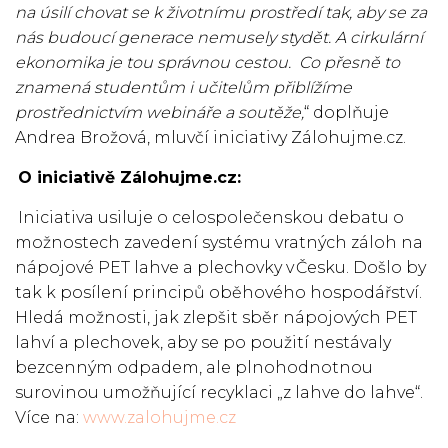
na úsilí chovat se k životnímu prostředí tak, aby se za
nás budoucí generace nemusely stydět. A cirkulární
ekonomika je tou správnou cestou. Co přesně to
znamená studentům i učitelům přiblížíme
prostřednictvím webináře a soutěže,
“ doplňuje
Andrea Brožová, mluvčí iniciativy Zálohujme.cz.
O iniciativě Zálohujme.cz:
Iniciativa usiluje o celospolečenskou debatu o
možnostech zavedení systému vratných záloh na
nápojové PET lahve a plechovky v Česku. Došlo by
tak k posílení principů oběhového hospodářství.
Hledá možnosti, jak zlepšit sběr nápojových PET
lahví a plechovek, aby se po použití nestávaly
bezcenným odpadem, ale plnohodnotnou
surovinou umožňující recyklaci „z lahve do lahve“.
Více na:
www.zalohujme.cz