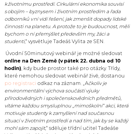
k životnímu prostředí. Cirkulární ekonomika souvisí
s obojím – byznysem i životním prostředím a řada
odborníků v ní vidí řešení, jak zmenšit dopady lidské
činnosti na planetu. A protože to je budoucnost, měli
bychom o ní přemýšlet především my, žáci a
studenti
,“ vysvětluje Tadeáš Vylita ze SEN.
Úvodní 50minutový webinář je možné sledovat
online na Den Země (v pátek 22. dubna od 10
hodin)
, kdy bude prostor také pro otázky. Třídy,
které nemohou sledovat webinář živě, dostanou
po registraci
odkaz na záznam. „A
čkoliv je
environmentální výchova součástí výuky
přírodovědných i společenskovědních předmětů,
vítáme každou smysluplnou „mimoškolní“ akci, která
motivuje studenty k zamyšlení nad současnou
situací v životním prostředí a nad tím, jak by se každý
mohl sám zapojit,
“ sděluje třídní učitel Tadeáše