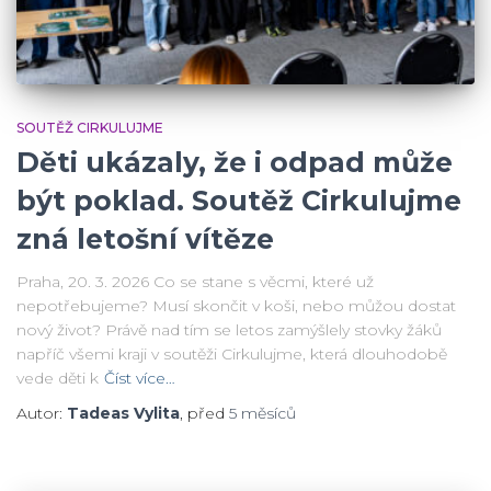
SOUTĚŽ CIRKULUJME
Děti ukázaly, že i odpad může
být poklad. Soutěž Cirkulujme
zná letošní vítěze
Praha, 20. 3. 2026 Co se stane s věcmi, které už
nepotřebujeme? Musí skončit v koši, nebo můžou dostat
nový život? Právě nad tím se letos zamýšlely stovky žáků
napříč všemi kraji v soutěži Cirkulujme, která dlouhodobě
vede děti k
Číst více…
Autor:
Tadeas Vylita
, před
5 měsíců