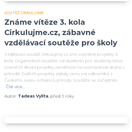
SOUTĚŽ CIRKULUJME
Známe vítěze 3. kola
Cirkulujme.cz, zábavné
vzdělávací soutěže pro školy
Vzdělávací soutěž Cirkulujme.cz zná oceněné projekty 3.
kola. Organizátoři soutěže od studentů pro studenty letos
ocenili tři školní projekty zaměřené na rozmanitost druhů v
přírodě. Další tři projekty získaly cenu od odborníků z
Českého svazu ochránců přírody. Soutěže se zúčastnilo
Číst více…
Autor:
Tadeas Vylita
, před
3 roky