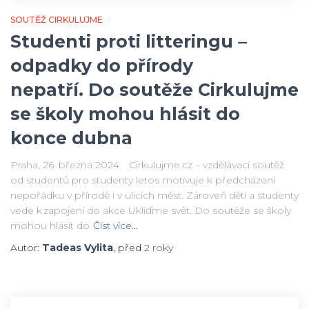
SOUTĚŽ CIRKULUJME
Studenti proti litteringu –
odpadky do přírody
nepatří. Do soutěže Cirkulujme
se školy mohou hlásit do
konce dubna
Praha, 26. března 2024 Cirkulujme.cz – vzdělávací soutěž
od studentů pro studenty letos motivuje k předcházení
nepořádku v přírodě i v ulicích měst. Zároveň děti a studenty
vede k zapojení do akce Ukliďme svět. Do soutěže se školy
mohou hlásit do
Číst více…
Autor:
Tadeas Vylita
, před
2 roky