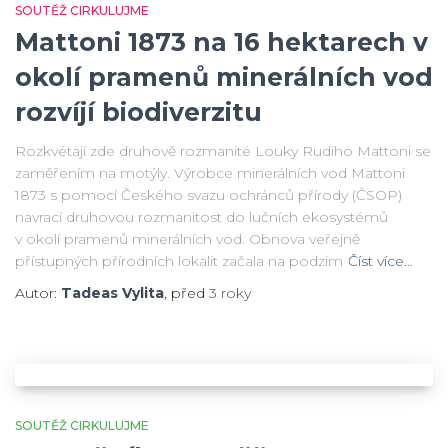
SOUTĚŽ CIRKULUJME
Mattoni 1873 na 16 hektarech v
okolí pramenů minerálních vod
rozvíjí biodiverzitu
Rozkvétají zde druhově rozmanité Louky Rudiho Mattoni se
zaměřením na motýly. Výrobce minerálních vod Mattoni
1873 s pomocí Českého svazu ochránců přírody (ČSOP)
navrací druhovou rozmanitost do lučních ekosystémů
v okolí pramenů minerálních vod. Obnova veřejně
přístupných přírodních lokalit začala na podzim
Číst více…
Autor:
Tadeas Vylita
, před
3 roky
SOUTĚŽ CIRKULUJME