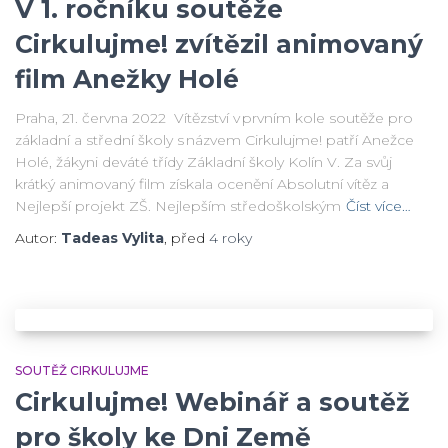
V 1. ročníku soutěže
Cirkulujme! zvítězil animovaný
film Anežky Holé
Praha, 21. června 2022 Vítězství v prvním kole soutěže pro
základní a střední školy s názvem Cirkulujme! patří Anežce
Holé, žákyni deváté třídy Základní školy Kolín V. Za svůj
krátký animovaný film získala ocenění Absolutní vítěz a
Nejlepší projekt ZŠ. Nejlepším středoškolským
Číst více…
Autor:
Tadeas Vylita
, před
4 roky
SOUTĚŽ CIRKULUJME
Cirkulujme! Webinář a soutěž
pro školy ke Dni Země