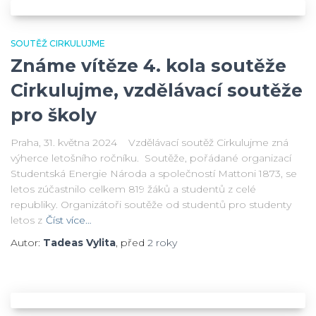
SOUTĚŽ CIRKULUJME
Známe vítěze 4. kola soutěže
Cirkulujme, vzdělávací soutěže
pro školy
Praha, 31. května 2024 Vzdělávací soutěž Cirkulujme zná
výherce letošního ročníku. Soutěže, pořádané organizací
Studentská Energie Národa a společností Mattoni 1873, se
letos zúčastnilo celkem 819 žáků a studentů z celé
republiky. Organizátoři soutěže od studentů pro studenty
letos z
Číst více…
Autor:
Tadeas Vylita
, před
2 roky