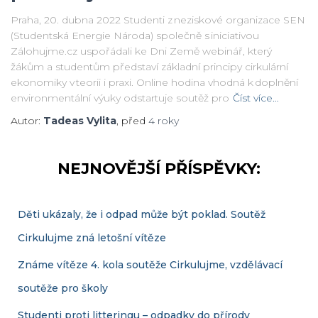
Praha, 20. dubna 2022 Studenti z neziskové organizace SEN
(Studentská Energie Národa) společně s iniciativou
Zálohujme.cz uspořádali ke Dni Země webinář, který
žákům a studentům představí základní principy cirkulární
ekonomiky v teorii i praxi. Online hodina vhodná k doplnění
environmentální výuky odstartuje soutěž pro
Číst více…
Autor:
Tadeas Vylita
, před
4 roky
NEJNOVĚJŠÍ PŘÍSPĚVKY:
Děti ukázaly, že i odpad může být poklad. Soutěž
Cirkulujme zná letošní vítěze
Známe vítěze 4. kola soutěže Cirkulujme, vzdělávací
soutěže pro školy
Studenti proti litteringu – odpadky do přírody